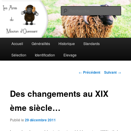
Rech
Les amis du mouton d'ouessant
Menu
Accueil
Généralités
Historique
Standards
Aller
principal
Sélection
Identification
Elevage
au
contenu
Navigation
←
Précédent
Suivant
→
des
principal
articles
Des changements au XIX
ème siècle…
Publié le
29 décembre 2011