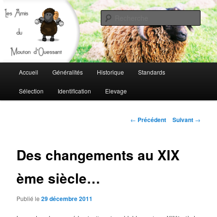
Rech
Les amis du mouton d'ouessant
Menu
Accueil
Généralités
Historique
Standards
Aller
principal
Sélection
Identification
Elevage
au
contenu
Navigation
←
Précédent
Suivant
→
des
principal
articles
Des changements au XIX
ème siècle…
Publié le
29 décembre 2011