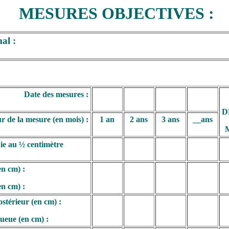
MESURES OBJECTIVES :
al :
Date des mesures :
D
r de la mesure (en mois) :
1 an
2 ans
3 ans
__ans
M
e au ½ centimètre
en cm) :
en cm) :
stérieur (en cm) :
ueue (en cm) :