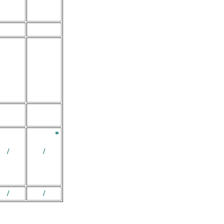
*
/
/
/
/