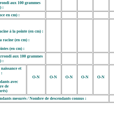
rondi aux 100 grammes
) :
ce en cm) :
cine à la pointe (en cm) :
a racine (en cm) :
intes (en cm) :
rrondi aux 100 grammes
) :
 naissance et
 :
O-N
O-N
O-N
O-N
O-N
dants avec
re de
rés)
ndants mesurés / Nombre de descendants connus :